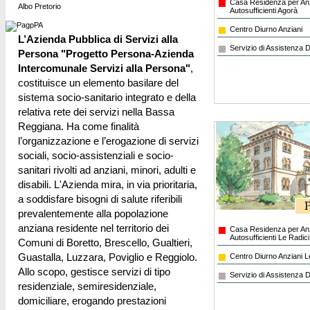
Casa Residenza per An
Albo Pretorio
Autosufficienti Agorà
Centro Diurno Anziani
L’Azienda Pubblica di Servizi alla
Servizio di Assistenza D
Persona "Progetto Persona-Azienda
Intercomunale Servizi alla Persona"
,
costituisce un elemento basilare del
sistema socio-sanitario integrato e della
relativa rete dei servizi nella Bassa
Reggiana. Ha come finalità
l’organizzazione e l’erogazione di servizi
sociali, socio-assistenziali e socio-
sanitari rivolti ad anziani, minori, adulti e
disabili. L'Azienda mira, in via prioritaria,
a soddisfare bisogni di salute riferibili
prevalentemente alla popolazione
anziana residente nel territorio dei
Casa Residenza per An
Autosufficienti Le Radici
Comuni di Boretto, Brescello, Gualtieri,
Guastalla, Luzzara, Poviglio e Reggiolo.
Centro Diurno Anziani L
Allo scopo, gestisce servizi di tipo
Servizio di Assistenza D
residenziale, semiresidenziale,
domiciliare, erogando prestazioni